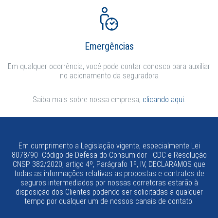
Emergências
Em qualquer ocorrência, você pode contar conosco para auxiliar
no acionamento da seguradora
Saiba mais sobre nossa empresa,
clicando aqui.
Em cumprimento a Legislação vigente, especialmente Lei
8078/90- Código de Defesa do Consumidor - CDC e Resolução
CNSP 382/2020, artigo 4º, Parágrafo 1º, IV, DECLARAMOS que
todas as informações relativas as propostas e contratos de
seguros intermediados por nossas corretoras estarão à
disposição dos Clientes podendo ser solicitadas a qualquer
tempo por qualquer um de nossos canais de contato.