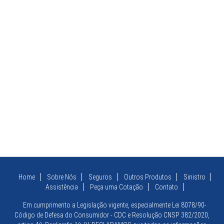
Home
Sobre Nós
Seguros
Outros Produtos
Sinistro
Assistência
Peça uma Cotação
Contato
Em cumprimento a Legislação vigente, especialmente Lei 8078/90-
Código de Defesa do Consumidor - CDC e Resolução CNSP 382/2020,