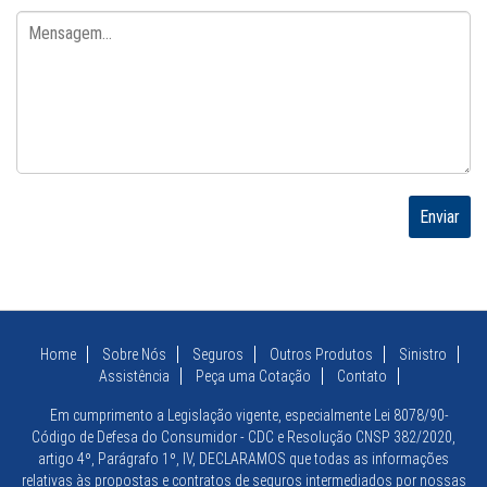
Home
Sobre Nós
Seguros
Outros Produtos
Sinistro
Assistência
Peça uma Cotação
Contato
Em cumprimento a Legislação vigente, especialmente Lei 8078/90-
Código de Defesa do Consumidor - CDC e Resolução CNSP 382/2020,
artigo 4º, Parágrafo 1º, IV, DECLARAMOS que todas as informações
relativas às propostas e contratos de seguros intermediados por nossas