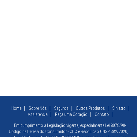
Home
Sobre Nós
Seguros
Outros Produtos
Sinistro
Assistência
Peça uma Cotação
Contato
Em cumprimento a Legislação vigente, especialmente Lei 8078/90-
Código de Defesa do Consumidor - CDC e Resolução CNSP 382/2020,