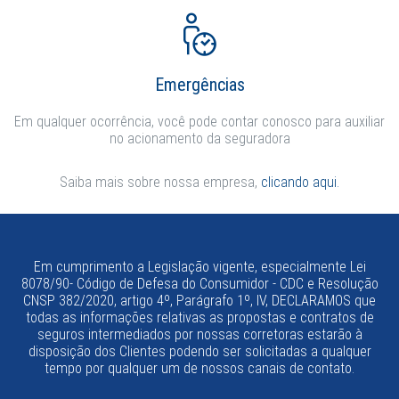
Emergências
Em qualquer ocorrência, você pode contar conosco para auxiliar
no acionamento da seguradora
Saiba mais sobre nossa empresa,
clicando aqui.
Em cumprimento a Legislação vigente, especialmente Lei
8078/90- Código de Defesa do Consumidor - CDC e Resolução
CNSP 382/2020, artigo 4º, Parágrafo 1º, IV, DECLARAMOS que
todas as informações relativas as propostas e contratos de
seguros intermediados por nossas corretoras estarão à
disposição dos Clientes podendo ser solicitadas a qualquer
tempo por qualquer um de nossos canais de contato.